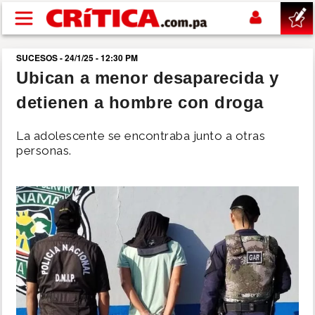
Pasar al contenido principal
SUCESOS - 24/1/25 - 12:30 PM
buscar
Ubican a menor desaparecida y
detienen a hombre con droga
SUCESOS
La adolescente se encontraba junto a otras
NACIONAL
personas.
POLÍTICA
SHOW
DEPORTES
MUNDO