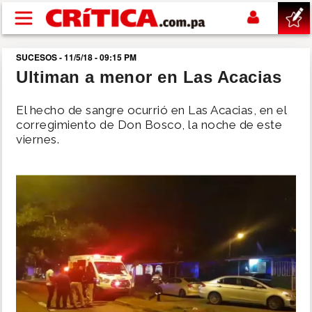
Pasar al contenido principal
SUCESOS - 11/5/18 - 09:15 PM
buscar
Ultiman a menor en Las Acacias
SUCESOS
El hecho de sangre ocurrió en Las Acacias, en el
corregimiento de Don Bosco, la noche de este
viernes.
NACIONAL
POLÍTICA
SHOW
DEPORTES
MUNDO