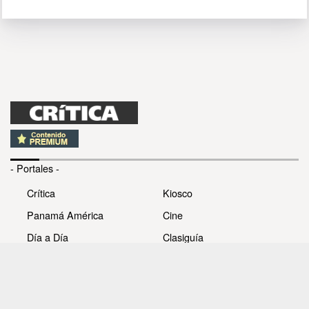
- Portales -
Crítica
Kiosco
Panamá América
Cine
Día a Día
Clasiguía
Mujer
Prémiate
Recetas
Impresora Pacífico