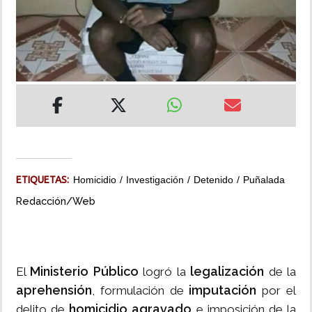
INSÓLITAS
MULTIMEDIA
IMPRESO
ETIQUETAS:
Homicidio
Investigación
Detenido
Puñalada
Redacción/Web
Ministerio Público
legalización
El
logró la
de la
aprehensión
imputación
, formulación de
por el
homicidio agravado
delito de
e imposición de la