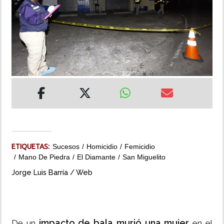
INSÓLITAS
MULTIMEDIA
IMPRESO
ETIQUETAS:
Sucesos
Homicidio
Femicidio
Mano De Piedra
El Diamante
San Miguelito
Jorge Luis Barría / Web
impacto de bala murió una mujer
De un
en el