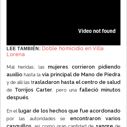
Doble homicidio en Villa
LEE TAMBIÉN:
Lorena
mujeres corrieron pidiendo
Mal heridas, las
auxilio
vía principal de Mano de Piedra
hasta la
rasladaron hasta el centro de salud
y de allí las t
Torrijos Carter
falleció minutos
de
, pero una
después
.
lugar de los hechos que fue acordonado
En el
encontraron varios
por las autoridades se
casquillos
sangre
, así como gran cantidad de
de