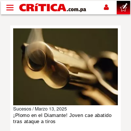
Pasar al contenido principal
buscar
SUCESOS
NACIONAL
POLÍTICA
SHOW
Sucesos /
Marzo 13, 2025
DEPORTES
¡Plomo en el Diamante! Joven cae abatido
tras ataque a tiros
MUNDO