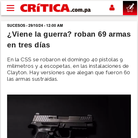
Pasar al contenido principal
SUCESOS - 29/10/24 - 12:00 AM
buscar
¿Viene la guerra? roban 69 armas
en tres días
SUCESOS
En la CSS se robaron el domingo 40 pistolas 9
NACIONAL
milímetros y 4 escopetas, en las instalaciones de
Clayton. Hay versiones que alegan que fueron 60
las armas sustraídas.
POLÍTICA
SHOW
DEPORTES
MUNDO