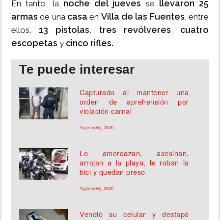
noche del jueves
llevaron 25
En tanto, la
se
armas
casa
Villa de las Fuentes
de una
en
, entre
13 pistolas
tres revólveres
cuatro
ellos,
,
,
escopetas
cinco rifles.
y
Te puede interesar
Capturado al mantener una
orden de aprehensión por
violación carnal
Agosto 05, 2026
Lo amordazan, asesinan,
arrojan a la playa, le roban la
bici y quedan preso
Agosto 05, 2026
Vendió su celular y destapó