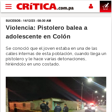
Pasar al contenido principal
SUCESOS - 14/12/23 - 08:30 AM
buscar
Violencia: Pistolero balea a
adolescente en Colón
SUCESOS
Se conoció que el joven estaba en una de las
NACIONAL
calles internas de esta población, cuando llega un
pistolero y le hace varias detonaciones,
hiriéndolo en uno costado.
POLÍTICA
SHOW
DEPORTES
MUNDO