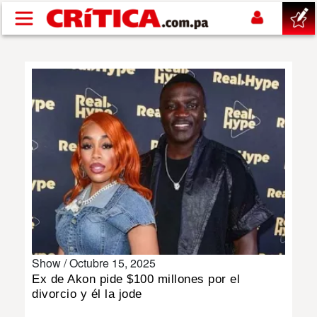
Pasar al contenido principal
buscar
SUCESOS
NACIONAL
POLÍTICA
SHOW
Show /
Octubre 15, 2025
DEPORTES
Ex de Akon pide $100 millones por el
divorcio y él la jode
MUNDO