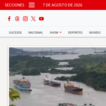
Pasar al contenido principal
SECCIONES
7 DE AGOSTO DE 2026
buscar
SUCESOS
NACIONAL
SHOW
DEPORTES
MUNDO
Sucesos
Nacional
Política
Show
Deportes
Mundo