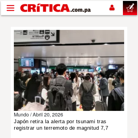
Pasar al contenido principal
buscar
SUCESOS
NACIONAL
POLÍTICA
SHOW
Mundo /
Abril 20, 2026
DEPORTES
Japón retira la alerta por tsunami tras
registrar un terremoto de magnitud 7,7
MUNDO