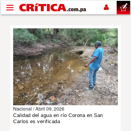
Pasar al contenido principal
buscar
SUCESOS
NACIONAL
POLÍTICA
SHOW
Nacional /
Abril 09, 2026
DEPORTES
Calidad del agua en río Corona en San
Carlos es verificada
MUNDO