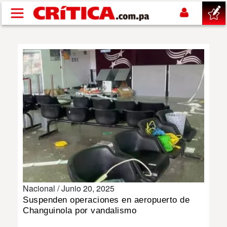
Pasar al contenido principal
buscar
SUCESOS
NACIONAL
POLÍTICA
SHOW
Nacional /
Junio 20, 2025
DEPORTES
Suspenden operaciones en aeropuerto de
Changuinola por vandalismo
MUNDO