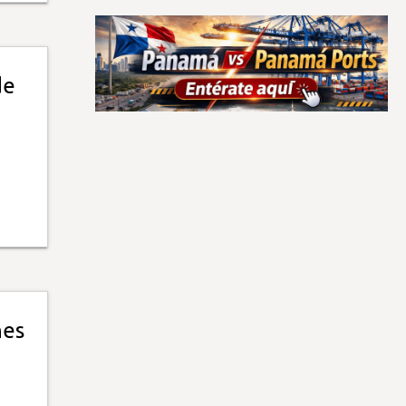
de
nes