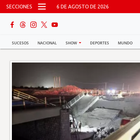
Pasar al contenido principal
SECCIONES
6 DE AGOSTO DE 2026
buscar
SUCESOS
NACIONAL
SHOW
DEPORTES
MUNDO
Sucesos
Nacional
Política
Show
Deportes
Mundo