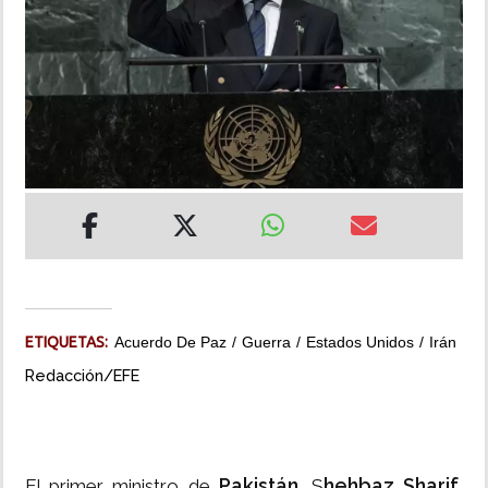
INSÓLITAS
MULTIMEDIA
IMPRESO
ETIQUETAS:
Acuerdo De Paz
Guerra
Estados Unidos
Irán
Redacción/EFE
Pakistán
hehbaz Sharif
El primer ministro de
, S
,