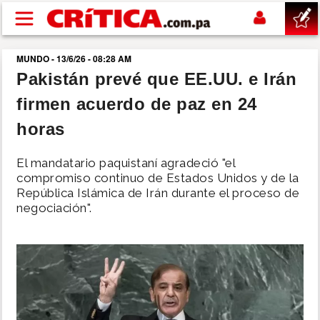
Pasar al contenido principal
MUNDO - 13/6/26 - 08:28 AM
buscar
Pakistán prevé que EE.UU. e Irán
firmen acuerdo de paz en 24
SUCESOS
horas
NACIONAL
El mandatario paquistaní agradeció "el
compromiso continuo de Estados Unidos y de la
POLÍTICA
República Islámica de Irán durante el proceso de
negociación".
SHOW
DEPORTES
MUNDO