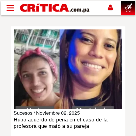
Pasar al contenido principal
buscar
SUCESOS
NACIONAL
POLÍTICA
SHOW
Sucesos /
Noviembre 02, 2025
DEPORTES
Hubo acuerdo de pena en el caso de la
profesora que mató a su pareja
MUNDO