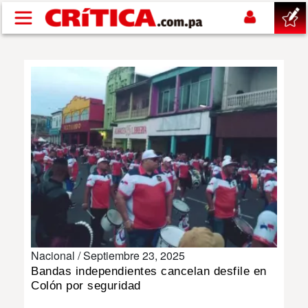
Pasar al contenido principal
buscar
SUCESOS
NACIONAL
POLÍTICA
SHOW
Nacional /
Septiembre 23, 2025
DEPORTES
Bandas independientes cancelan desfile en
Colón por seguridad
MUNDO