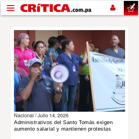
Pasar al contenido principal
buscar
SUCESOS
NACIONAL
POLÍTICA
SHOW
Nacional /
Julio 14, 2026
DEPORTES
Administrativos del Santo Tomás exigen
aumento salarial y mantienen protestas
MUNDO