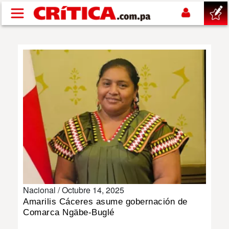
Pasar al contenido principal
buscar
SUCESOS
NACIONAL
POLÍTICA
SHOW
Nacional /
Octubre 14, 2025
DEPORTES
Amarilis Cáceres asume gobernación de
Comarca Ngäbe-Buglé
MUNDO