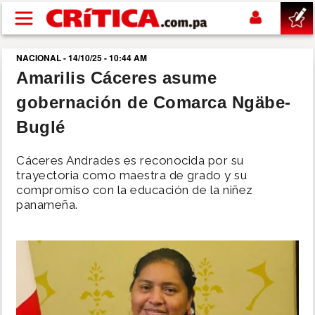
Pasar al contenido principal
NACIONAL - 14/10/25 - 10:44 AM
buscar
Amarilis Cáceres asume
gobernación de Comarca Ngäbe-
SUCESOS
Buglé
NACIONAL
Cáceres Andrades es reconocida por su
trayectoria como maestra de grado y su
POLÍTICA
compromiso con la educación de la niñez
panameña.
SHOW
DEPORTES
MUNDO