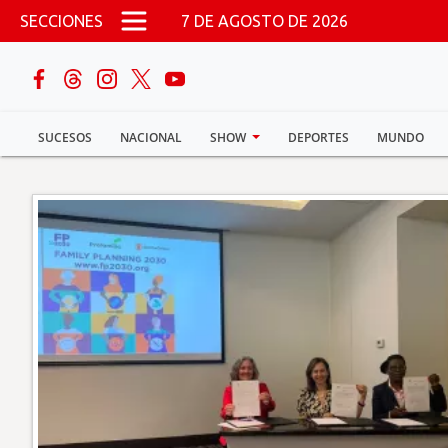
Pasar al contenido principal
SECCIONES
7 DE AGOSTO DE 2026
buscar
SUCESOS
NACIONAL
SHOW
DEPORTES
MUNDO
Sucesos
Nacional
Política
Show
Deportes
Mundo