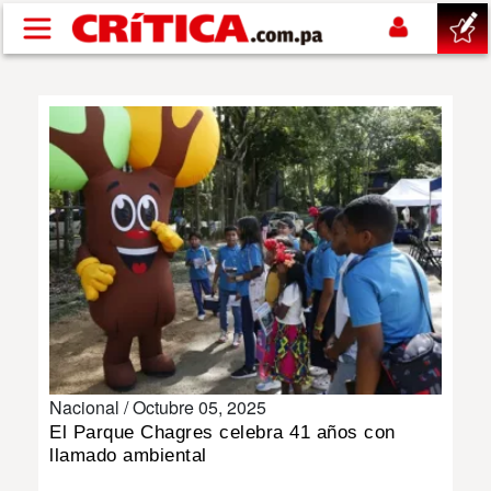
Pasar al contenido principal
buscar
SUCESOS
NACIONAL
POLÍTICA
SHOW
Nacional /
Octubre 05, 2025
DEPORTES
El Parque Chagres celebra 41 años con
llamado ambiental
MUNDO