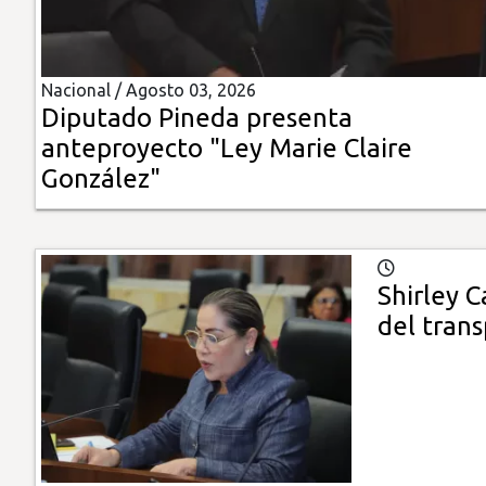
Insólitas
Nacional /
Agosto 03, 2026
Multimedia
Diputado Pineda presenta
anteproyecto "Ley Marie Claire
Impreso
González"
Shirley C
del tran