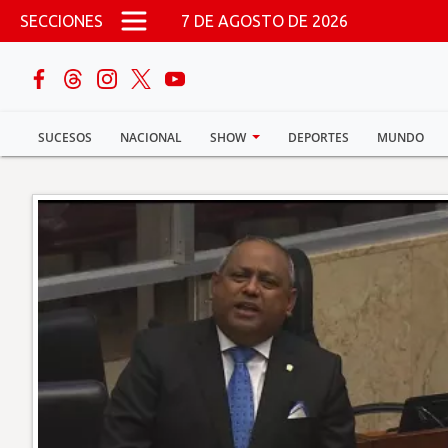
Pasar al contenido principal
SECCIONES
7 DE AGOSTO DE 2026
buscar
SUCESOS
NACIONAL
SHOW
DEPORTES
MUNDO
Sucesos
Nacional
Política
Show
Deportes
Mundo