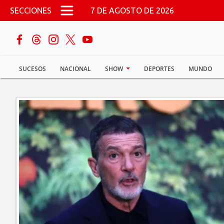
Pasar al contenido principal
SECCIONES
7 DE AGOSTO DE 2026
buscar
SUCESOS
NACIONAL
SHOW
DEPORTES
MUNDO
Sucesos
Nacional
Política
Show
Deportes
Mundo