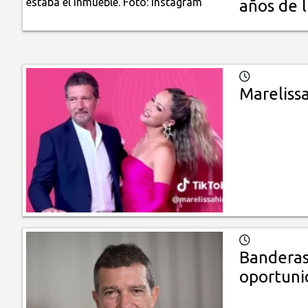
años de l
Mareliss
Banderas
oportuni