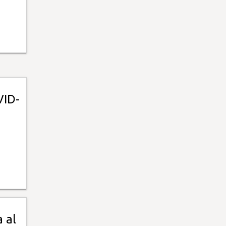
VID-
 al