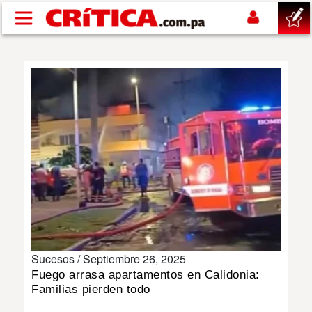
Pasar al contenido principal
buscar
SUCESOS
NACIONAL
POLÍTICA
SHOW
Sucesos /
Septiembre 26, 2025
DEPORTES
Fuego arrasa apartamentos en Calidonia:
Familias pierden todo
MUNDO