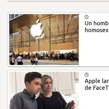
Un hombr
homosex
Apple lan
de Face