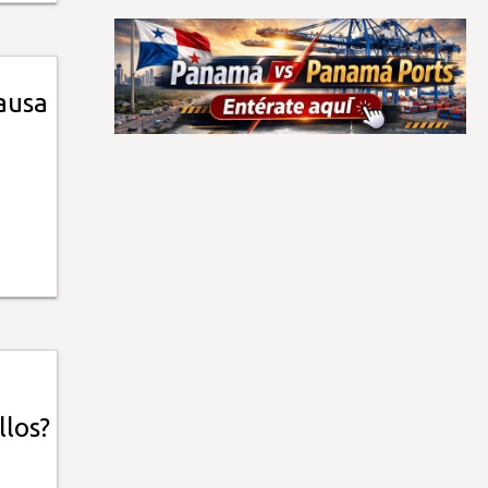
ausa
llos?