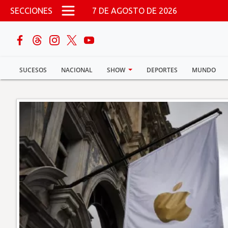
Pasar al contenido principal
SECCIONES
7 DE AGOSTO DE 2026
buscar
SUCESOS
NACIONAL
SHOW
DEPORTES
MUNDO
Sucesos
Nacional
Política
Show
Deportes
Mundo