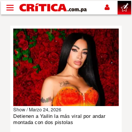
Pasar al contenido principal
buscar
SUCESOS
NACIONAL
POLÍTICA
SHOW
Show /
Marzo 24, 2026
DEPORTES
Detienen a Yailin la más viral por andar
montada con dos pistolas
MUNDO