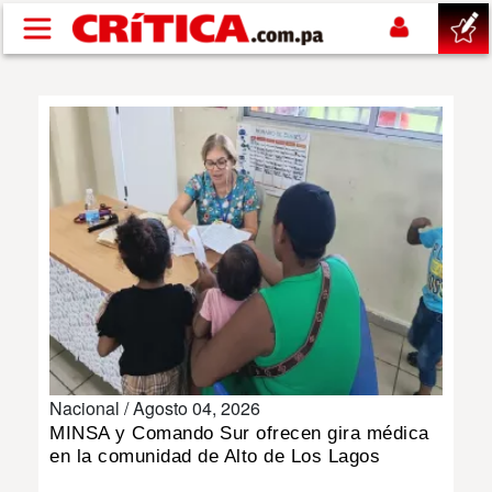
Pasar al contenido principal
buscar
SUCESOS
NACIONAL
POLÍTICA
SHOW
Nacional /
Agosto 04, 2026
DEPORTES
MINSA y Comando Sur ofrecen gira médica
en la comunidad de Alto de Los Lagos
MUNDO