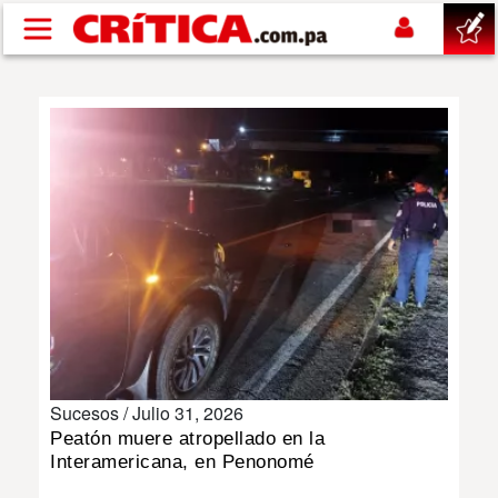
Pasar al contenido principal
buscar
SUCESOS
NACIONAL
POLÍTICA
SHOW
Sucesos /
Julio 31, 2026
DEPORTES
Peatón muere atropellado en la
Interamericana, en Penonomé
MUNDO