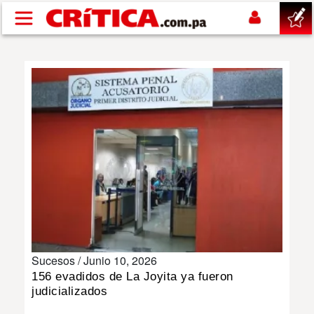
Pasar al contenido principal
buscar
SUCESOS
NACIONAL
POLÍTICA
SHOW
Sucesos /
Junio 10, 2026
DEPORTES
156 evadidos de La Joyita ya fueron
judicializados
MUNDO