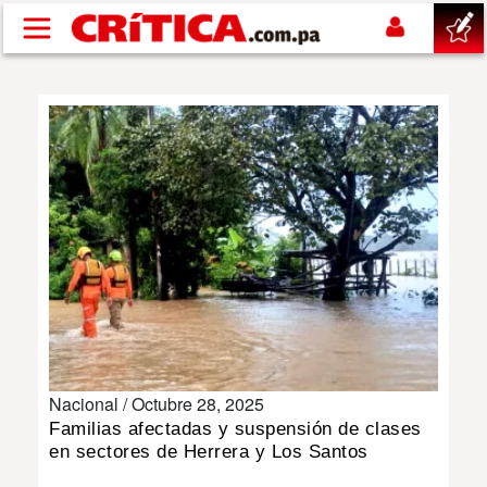
Pasar al contenido principal
buscar
SUCESOS
NACIONAL
POLÍTICA
SHOW
Nacional /
Octubre 28, 2025
DEPORTES
Familias afectadas y suspensión de clases
en sectores de Herrera y Los Santos
MUNDO