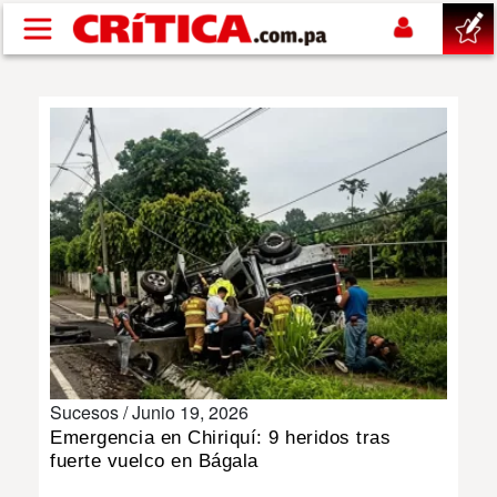
Pasar al contenido principal
buscar
SUCESOS
NACIONAL
POLÍTICA
SHOW
Sucesos /
Junio 19, 2026
DEPORTES
Emergencia en Chiriquí: 9 heridos tras
fuerte vuelco en Bágala
MUNDO