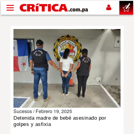
Pasar al contenido principal
buscar
SUCESOS
NACIONAL
POLÍTICA
SHOW
Sucesos /
Febrero 19, 2025
DEPORTES
Detenida madre de bebé asesinado por
golpes y asfixia
MUNDO