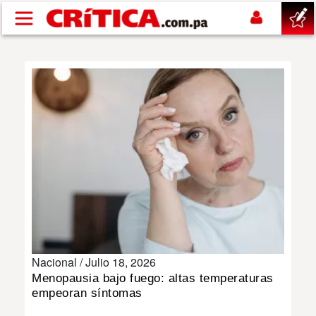
Pasar al contenido principal
buscar
SUCESOS
NACIONAL
POLÍTICA
SHOW
Nacional /
Julio 18, 2026
DEPORTES
Menopausia bajo fuego: altas temperaturas
empeoran síntomas
MUNDO