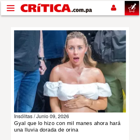
Pasar al contenido principal
buscar
SUCESOS
NACIONAL
POLÍTICA
SHOW
Insólitas /
Junio 09, 2026
DEPORTES
Gyal que lo hizo con mil manes ahora hará
una lluvia dorada de orina
MUNDO