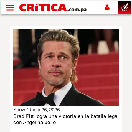
Pasar al contenido principal
buscar
SUCESOS
NACIONAL
POLÍTICA
SHOW
Show /
Junio 26, 2026
DEPORTES
Brad Pitt logra una victoria en la batalla legal
con Angelina Jolie
MUNDO