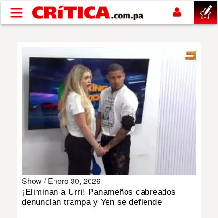
Pasar al contenido principal
buscar
SUCESOS
NACIONAL
POLÍTICA
SHOW
Show /
Enero 30, 2026
DEPORTES
¡Eliminan a Urri! Panameños cabreados
denuncian trampa y Yen se defiende
MUNDO