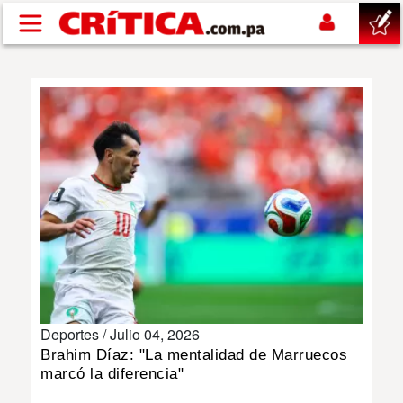
Pasar al contenido principal
buscar
SUCESOS
NACIONAL
POLÍTICA
SHOW
Deportes /
Julio 04, 2026
DEPORTES
Brahim Díaz: "La mentalidad de Marruecos
marcó la diferencia"
MUNDO