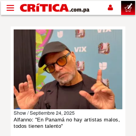
Pasar al contenido principal
buscar
SUCESOS
NACIONAL
POLÍTICA
SHOW
Show /
Septiembre 24, 2025
DEPORTES
Alfanno: "En Panamá no hay artistas malos,
todos tienen talento"
MUNDO