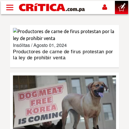
Pasar al contenido principal
buscar
SUCESOS
Insólitas /
Agosto 01, 2024
Productores de carne de firus protestan por
la ley de prohibir venta
NACIONAL
POLÍTICA
SHOW
DEPORTES
MUNDO