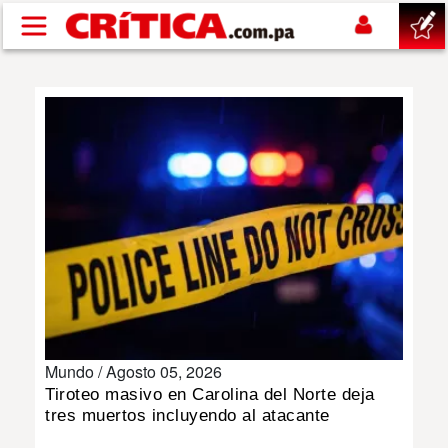
Pasar al contenido principal
buscar
SUCESOS
NACIONAL
POLÍTICA
SHOW
Mundo /
Agosto 05, 2026
DEPORTES
Tiroteo masivo en Carolina del Norte deja
tres muertos incluyendo al atacante
MUNDO