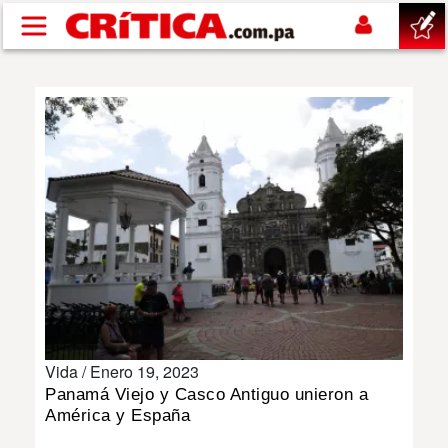
Pasar al contenido principal
buscar
SUCESOS
NACIONAL
POLÍTICA
SHOW
Vida /
Enero 19, 2023
DEPORTES
Panamá Viejo y Casco Antiguo unieron a
América y España
MUNDO