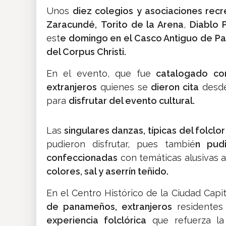
Unos
diez colegios y asociaciones rec
Zaracundé,
Torito de la Arena
,
Diablo 
est
e domingo en el Casco Antiguo de P
del Corpus Christi.
En el evento, que fue
catalogado co
extranjeros
quienes se
dieron cita
desde
para
disfrutar del evento cultural.
Las
singulares danzas, típicas del folcl
pudieron disfrutar, pues tambié
n pud
confeccionadas
con temáticas alusivas a
colores, sal y aserrín teñido.
En el Centro Histórico de la Ciudad Capi
de panameños, extranjeros
residentes
experiencia folclórica
que refuerza l