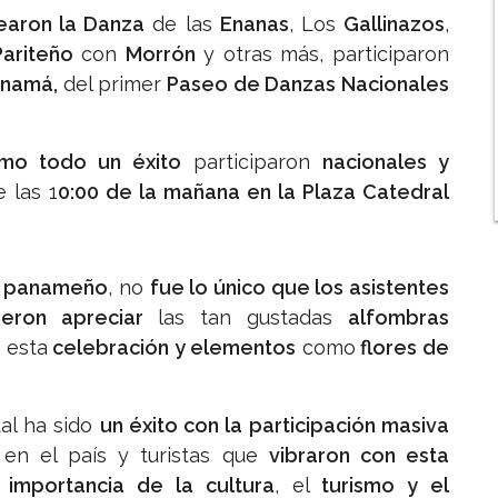
rearon la Danza
de las
Enanas
, Los
Gallinazos
,
Pariteño
con
Morrón
y otras más, participaron
anamá,
del primer
Paseo de Danzas Nacionales
mo todo un éxito
participaron
nacionales y
 las 1
0:00 de la mañana en la Plaza Catedral
or panameño
, no
fue lo único que los asistentes
ieron apreciar
las tan gustadas
alfombras
 esta
celebración y elementos
como
flores de
tal ha sido
un éxito con la participación masiva
 en el país y turistas que
vibraron con esta
a
importancia de la cultura
, el
turismo y el