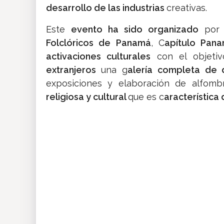
desarrollo de las industrias
creativas.
Este
evento ha sido organizado
por
Folclóricos de Panamá
, C
apítulo Pan
activaciones culturales
con el objeti
extranjeros
una g
alería completa de d
exposiciones y elaboración de alfomb
religiosa y cultural
que es c
aracterística