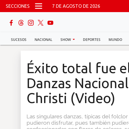
Pasar al contenido principal
SECCIONES
7 DE AGOSTO DE 2026
buscar
SUCESOS
NACIONAL
SHOW
DEPORTES
MUNDO
Sucesos
Nacional
Éxito total fue 
Política
Danzas Nacional
Show
Christi (Video)
Deportes
Las singulares danzas, típicas del folcl
pudieron disfrutar, pues también pudier
Mundo
confeccionadas con flores de colores, sal