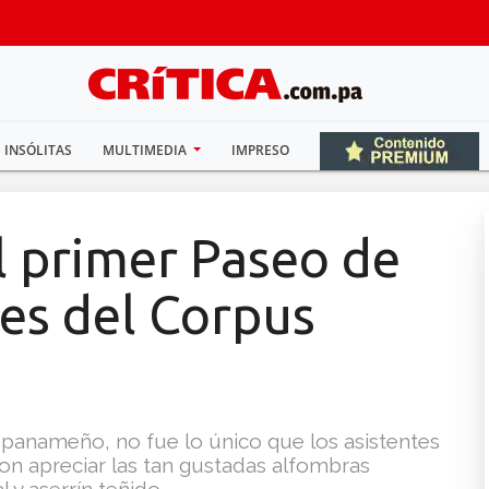
INSÓLITAS
MULTIMEDIA
IMPRESO
el primer Paseo de
es del Corpus
or panameño, no fue lo único que los asistentes
on apreciar las tan gustadas alfombras
 y aserrín teñido.