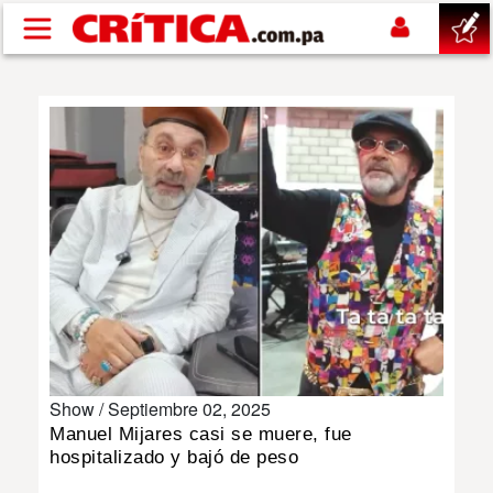
Pasar al contenido principal
buscar
SUCESOS
NACIONAL
POLÍTICA
SHOW
Show /
Septiembre 02, 2025
DEPORTES
Manuel Mijares casi se muere, fue
hospitalizado y bajó de peso
MUNDO