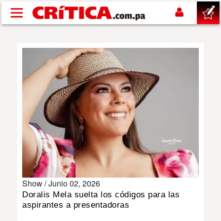
Pasar al contenido principal
buscar
SUCESOS
NACIONAL
POLÍTICA
SHOW
Show /
Junio 02, 2026
DEPORTES
Doralis Mela suelta los códigos para las
aspirantes a presentadoras
MUNDO