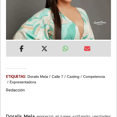
INSÓLITAS
MULTIMEDIA
IMPRESO
ETIQUETAS:
Doralis Mela
Calle 7
Casting
Competencia
Expresentadora
Redacción
Doralis Mela
empezó el lunes soltando verdades