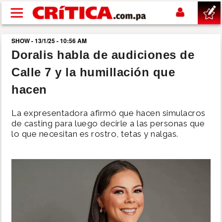
Pasar al contenido principal
SHOW - 13/1/25 - 10:56 AM
buscar
Doralis habla de audiciones de
Calle 7 y la humillación que
SUCESOS
hacen
NACIONAL
La expresentadora afirmó que hacen simulacros
de casting para luego decirle a las personas que
POLÍTICA
lo que necesitan es rostro, tetas y nalgas.
SHOW
DEPORTES
MUNDO