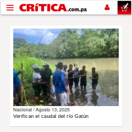
Pasar al contenido principal
buscar
SUCESOS
NACIONAL
POLÍTICA
SHOW
Nacional /
Agosto 13, 2025
DEPORTES
Verifican el caudal del río Gatún
MUNDO