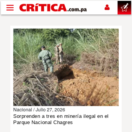
Pasar al contenido principal
buscar
SUCESOS
NACIONAL
POLÍTICA
SHOW
Nacional /
Julio 27, 2026
DEPORTES
Sorprenden a tres en minería ilegal en el
Parque Nacional Chagres
MUNDO