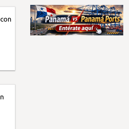
 con
un