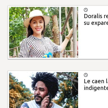
Doralis r
su expar
Le caen l
indigent