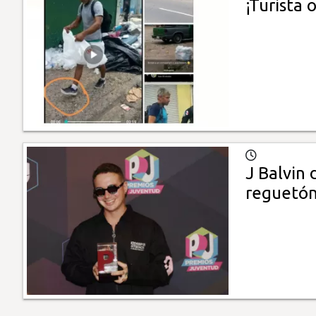
¡Turista 
J Balvin 
reguetó