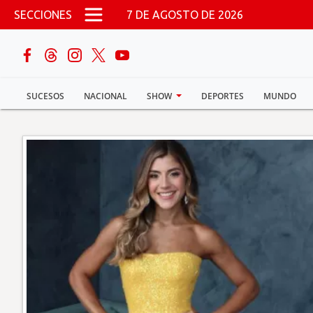
Pasar al contenido principal
SECCIONES
7 DE AGOSTO DE 2026
buscar
SUCESOS
NACIONAL
SHOW
DEPORTES
MUNDO
Sucesos
Nacional
Política
Show
Deportes
Mundo