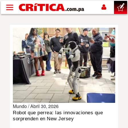
Pasar al contenido principal
buscar
SUCESOS
NACIONAL
POLÍTICA
SHOW
Mundo /
Abril 30, 2026
DEPORTES
Robot que perrea: las innovaciones que
sorprenden en New Jersey
MUNDO